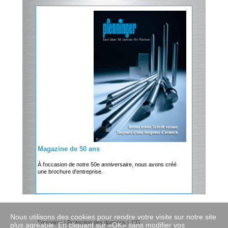
Magazine de 50 ans
À l'occasion de notre 50e anniversaire, nous avons créé
une brochure d'entreprise.
Nous utilisons des cookies pour rendre votre visite sur notre site
Empreinte
|
Protection des données
|
CG
plus agréable. En cliquant sur «OK» sans modifier vos