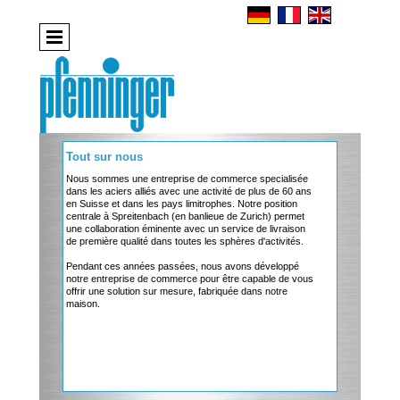
Tout sur nous
Nous sommes une entreprise de commerce specialisée
dans les aciers alliés avec une activité de plus de 60 ans
en Suisse et dans les pays limitrophes. Notre position
centrale à Spreitenbach (en banlieue de Zurich) permet
une collaboration éminente avec un service de livraison
de première qualité dans toutes les sphères d'activités.
Pendant ces années passées, nous avons développé
notre entreprise de commerce pour être capable de vous
offrir une solution sur mesure, fabriquée dans notre
maison.