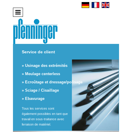
Service de client
» Usinage des extrémités
» Meulage centerless
» Ecroûtage et dressage/polisage
» Sciage / Cisaillage
» Ebavurage
Tous les services sont
également possibles en tant que
travail en sous-traitance avec
livraison de matériel.