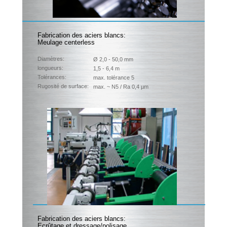
Fabrication des aciers blancs:
Meulage centerless
Diamètres:
Ø 2,0 - 50,0 mm
longueurs:
1,5 - 6,4 m
Tolérances:
max. tolérance 5
Rugosité de surface:
max. ~ N5 / Ra 0,4 µm
Fabrication des aciers blancs:
Ecrûtage et dressage/polisage