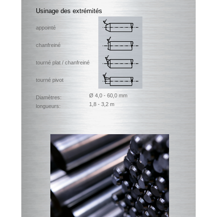
Usinage des extrémités
appointé
chanfreiné
tourné plat / chanfreiné
tourné pivot
Ø 4,0 - 60,0 mm
Diamètres:
1,8 - 3,2 m
longueurs: