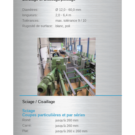
Diamètres:
Ø 12,0 - 60,0 mm
longueurs:
2,0 - 6,4 m
Tolérances:
max. tolérance 9 / 10
Rugosité de surface:
blanc, poli
Sciage / Cisaillage
Sciage
Coupes particulières et par séries
Rond:
jusqu'à 260 mm
Carré:
jusqu'à 260 mm
Plat:
jusqu'à 260 x 260 mm